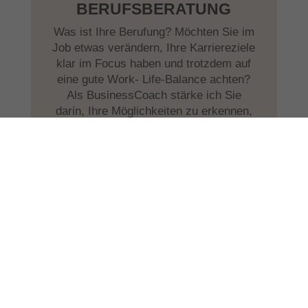
BERUFSBERATUNG
Was ist Ihre Berufung? Möchten Sie im
Job etwas verändern, Ihre Karriereziele
klar im Focus haben und trotzdem auf
eine gute Work- Life-Balance achten?
Als BusinessCoach stärke ich Sie
darin, Ihre Möglichkeiten zu erkennen,
zu nutzen und
Karriere als Teil der
persönlichen Entwicklung
zu
begreifen.
Für Unternehmer spannend zu wissen:
Wie arbeiten Teams zusammen, wie
sind die Unternehmensstrukturen und
was wären optimale Konstellationen?
ZUM BUSINESS COACHING